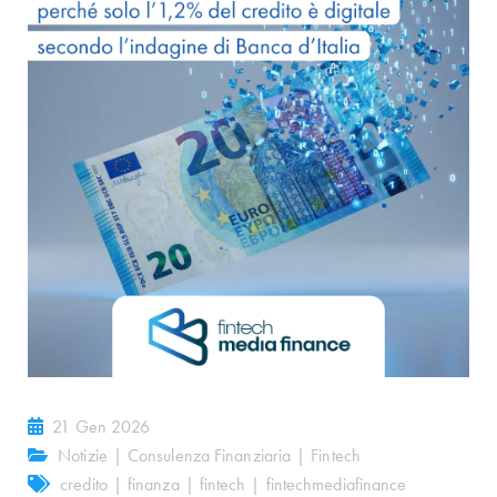
21 Gen 2026
Notizie
|
Consulenza Finanziaria
|
Fintech
credito
|
finanza
|
fintech
|
fintechmediafinance