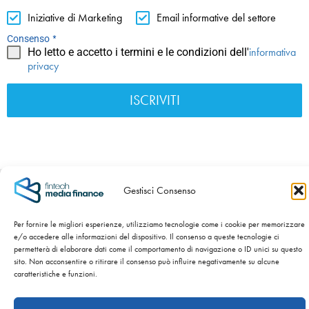
Iniziative di Marketing
Email informative del settore
*
Consenso
informativa
Ho letto e accetto i termini e le condizioni dell'
privacy
ISCRIVITI
C.F./P.IVA/Nr. iscr. al Registro Imprese 04120570983 -
Gestisci Consenso
Numero REA BS – 589954 - Cap. Sociale int. versato €
100.000,00 -
Privacy Policy
-
Cookie Policy
Per fornire le migliori esperienze, utilizziamo tecnologie come i cookie per memorizzare
e/o accedere alle informazioni del dispositivo. Il consenso a queste tecnologie ci
SITO WEB SVILUPPATO DA
NIDA’S – NATI CON LA CRISI.
permetterà di elaborare dati come il comportamento di navigazione o ID unici su questo
sito. Non acconsentire o ritirare il consenso può influire negativamente su alcune
caratteristiche e funzioni.
Copyright ©
2026 Fintech Media Finance Srl