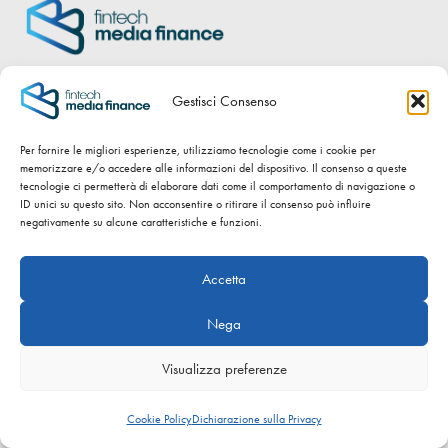
FINTECH
MEDIA
FINANCE
S.R.L.
Gestisci Consenso
MEDIAZIONE CREDITIZIA
Via F. Lippi 11, 25134 Brescia (BS)
Per fornire le migliori esperienze, utilizziamo tecnologie come i cookie per
memorizzare e/o accedere alle informazioni del dispositivo. Il consenso a queste
info@fmediafinance.it
tecnologie ci permetterà di elaborare dati come il comportamento di navigazione o
ID unici su questo sito. Non acconsentire o ritirare il consenso può influire
negativamente su alcune caratteristiche e funzioni.
Accetta
Nega
Chi siamo
Visualizza preferenze
Mutui
Cookie Policy
Dichiarazione sulla Privacy