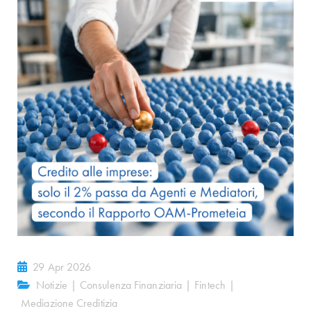
29 Apr 2026
Notizie
|
Consulenza Finanziaria
|
Fintech
|
Mediazione Creditizia