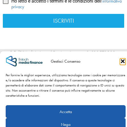
informativa
Ho letto e accetto i termini e le condizioni dell'
privacy
ISCRIVITI
C.F./P.IVA/Nr. iscr. al Registro Imprese 04120570983 -
Numero REA BS – 589954 - Cap. Sociale int. versato €
Gestisci Consenso
100.000,00 -
Privacy Policy
-
Cookie Policy
Per fornire le migliori esperienze, utilizziamo tecnologie come i cookie per memorizzare
SITO WEB SVILUPPATO DA
NIDA’S – NATI CON LA CRISI.
e/o accedere alle informazioni del dispositivo. Il consenso a queste tecnologie ci
permetterà di elaborare dati come il comportamento di navigazione o ID unici su questo
sito. Non acconsentire o ritirare il consenso può influire negativamente su alcune
Copyright ©
2026 Fintech Media Finance Srl
caratteristiche e funzioni.
Accetta
Nega