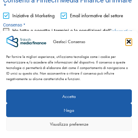
Consenti a Fintech Media Finance di inviare
*
Iniziative di Marketing
Email informative del settore
*
Consenso
informativa
Ho letto e accetto i termini e le condizioni dell'
privacy
Gestisci Consenso
ISCRIVITI
Per fornire le migliori esperienze, utilizziamo tecnologie come i cookie per
memorizzare e/o accedere alle informazioni del dispositivo. Il consenso a queste
tecnologie ci permetterà di elaborare dati come il comportamento di navigazione o
ID unici su questo sito. Non acconsentire o ritirare il consenso può influire
negativamente su alcune caratteristiche e funzioni.
C.F./P.IVA/Nr. iscr. al Registro Imprese 04120570983 -
Numero REA BS – 589954 - Cap. Sociale int. versato €
Accetta
100.000,00 -
Privacy Policy
-
Cookie Policy
Nega
SITO WEB SVILUPPATO DA
NIDA’S – NATI CON LA CRISI.
Visualizza preferenze
Copyright ©
2026 Fintech Media Finance Srl