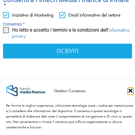
*
Iniziative di Marketing
Email informative del settore
*
Consenso
informativa
Ho letto e accetto i termini e le condizioni dell'
privacy
ISCRIVITI
C.F./P.IVA/Nr. iscr. al Registro Imprese 04120570983 -
Gestisci Consenso
Numero REA BS – 589954 - Cap. Sociale int. versato €
100.000,00 -
Privacy Policy
-
Cookie Policy
Per fornire le migliori esperienze, utilizziamo tecnologie come i cookie per memorizzare
e/o accedere alle informazioni del dispositivo. Il consenso a queste tecnologie ci
SITO WEB SVILUPPATO DA
NIDA’S – NATI CON LA CRISI.
permetterà di elaborare dati come il comportamento di navigazione o ID unici su questo
sito. Non acconsentire o ritirare il consenso può influire negativamente su alcune
caratteristiche e funzioni.
Copyright ©
2026 Fintech Media Finance Srl