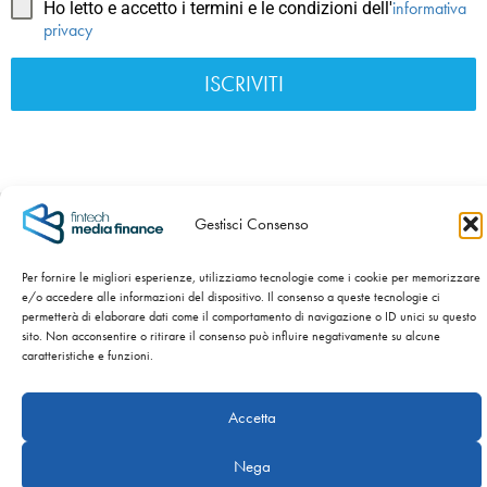
informativa
Ho letto e accetto i termini e le condizioni dell'
privacy
ISCRIVITI
C.F./P.IVA/Nr. iscr. al Registro Imprese 04120570983 -
Gestisci Consenso
Numero REA BS – 589954 - Cap. Sociale int. versato €
100.000,00 -
Privacy Policy
-
Cookie Policy
Per fornire le migliori esperienze, utilizziamo tecnologie come i cookie per memorizzare
e/o accedere alle informazioni del dispositivo. Il consenso a queste tecnologie ci
SITO WEB SVILUPPATO DA
NIDA’S – NATI CON LA CRISI.
permetterà di elaborare dati come il comportamento di navigazione o ID unici su questo
sito. Non acconsentire o ritirare il consenso può influire negativamente su alcune
caratteristiche e funzioni.
Copyright ©
2026 Fintech Media Finance Srl
Accetta
Nega