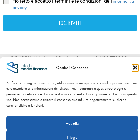
informativa
Ho letto e accetto i termini e le condizioni dell'
privacy
ISCRIVITI
C.F./P.IVA/Nr. iscr. al Registro Imprese 04120570983 -
Numero REA BS – 589954 - Cap. Sociale int. versato €
Gestisci Consenso
100.000,00 -
Privacy Policy
-
Cookie Policy
Per fornire le migliori esperienze, utilizziamo tecnologie come i cookie per memorizzare
SITO WEB SVILUPPATO DA
NIDA’S – NATI CON LA CRISI.
e/o accedere alle informazioni del dispositivo. Il consenso a queste tecnologie ci
permetterà di elaborare dati come il comportamento di navigazione o ID unici su questo
sito. Non acconsentire o ritirare il consenso può influire negativamente su alcune
Copyright ©
2026 Fintech Media Finance Srl
caratteristiche e funzioni.
Accetta
Nega