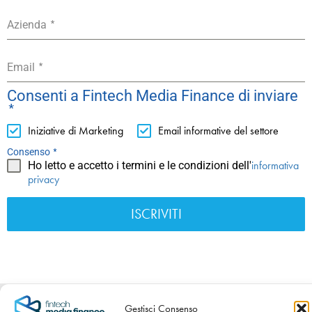
*
Azienda
*
Email
Consenti a Fintech Media Finance di inviare
*
Iniziative di Marketing
Email informative del settore
*
Consenso
informativa
Ho letto e accetto i termini e le condizioni dell'
privacy
ISCRIVITI
C.F./P.IVA/Nr. iscr. al Registro Imprese 04120570983 -
Gestisci Consenso
Numero REA BS – 589954 - Cap. Sociale int. versato €