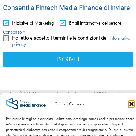
Consenti a Fintech Media Finance di inviare
*
Iniziative di Marketing
Email informative del settore
*
Consenso
informativa
Ho letto e accetto i termini e le condizioni dell'
privacy
ISCRIVITI
C.F./P.IVA/Nr. iscr. al Registro Imprese 04120570983 -
Numero REA BS – 589954 - Cap. Sociale int. versato €
Gestisci Consenso
100.000,00 -
Privacy Policy
-
Cookie Policy
Per fornire le migliori esperienze, utilizziamo tecnologie come i cookie per memorizzare
SITO WEB SVILUPPATO DA
NIDA’S – NATI CON LA CRISI.
e/o accedere alle informazioni del dispositivo. Il consenso a queste tecnologie ci
permetterà di elaborare dati come il comportamento di navigazione o ID unici su questo
sito. Non acconsentire o ritirare il consenso può influire negativamente su alcune