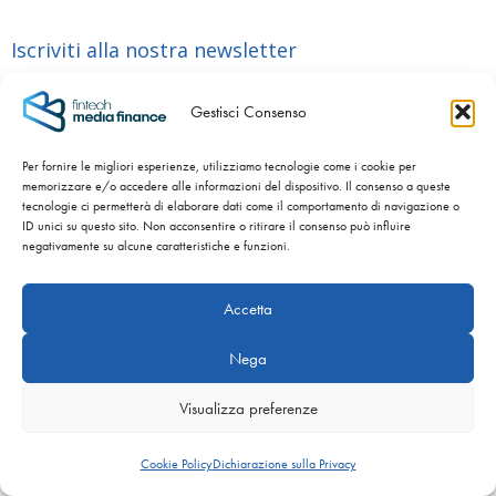
Iscriviti alla nostra newsletter
Gestisci Consenso
*
Nome
Per fornire le migliori esperienze, utilizziamo tecnologie come i cookie per
memorizzare e/o accedere alle informazioni del dispositivo. Il consenso a queste
*
Azienda
tecnologie ci permetterà di elaborare dati come il comportamento di navigazione o
ID unici su questo sito. Non acconsentire o ritirare il consenso può influire
negativamente su alcune caratteristiche e funzioni.
*
Email
Consenti a Fintech Media Finance di inviare
Accetta
*
Nega
Iniziative di Marketing
Email informative del settore
*
Consenso
Visualizza preferenze
informativa
Ho letto e accetto i termini e le condizioni dell'
privacy
Cookie Policy
Dichiarazione sulla Privacy