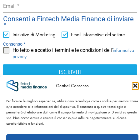
*
Email
Consenti a Fintech Media Finance di inviare
*
Iniziative di Marketing
Email informative del settore
*
Consenso
informativa
Ho letto e accetto i termini e le condizioni dell'
privacy
ISCRIVITI
Gestisci Consenso
Per fornire le migliori esperienze, utilizziamo tecnologie come i cookie per memorizzare
C.F./P.IVA/Nr. iscr. al Registro Imprese 04120570983 -
e/o accedere alle informazioni del dispositivo. Il consenso a queste tecnologie ci
permetterà di elaborare dati come il comportamento di navigazione o ID unici su questo
Numero REA BS – 589954 - Cap. Sociale int. versato €
sito. Non acconsentire o ritirare il consenso può influire negativamente su alcune
100.000,00 -
Privacy Policy
-
Cookie Policy
caratteristiche e funzioni.
SITO WEB SVILUPPATO DA
NIDA’S – NATI CON LA CRISI.